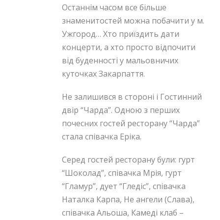
Останнім часом все більше
знаменитостей можна побачити у м.
Ужгород… Хто приїздить дати
концерти, а хто просто відпочити
від буденності у мальовничих
куточках Закарпаття.
Не залишився в стороні і Гостинний
двір “Чарда”. Одною з перших
почесних гостей ресторану “Чарда”
стала співачка Еріка.
Серед гостей ресторану були: гурт
“Шоколад”, співачка Мрія, гурт
“Гламур”, дует “Гледіс”, співачка
Наталка Карпа, Не ангели (Слава),
співачка Альоша, Камеді клаб –