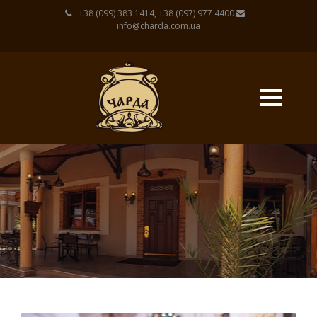
+38 (099) 383 1414, +38 (097) 977 4400
info@charda.com.ua