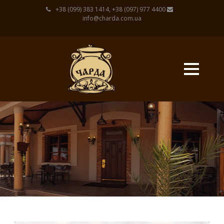
+38 (099) 383 1414, +38 (097) 977 4400
info@charda.com.ua