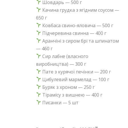
Шовдарь — 500 г
Качина грудка з ягідним соусом —
650 г
Ковбаса свино-яловича — 500 г
Підчеревина свинна — 400 г
Аранчіні з сиром брі та шпинатом
— 460 г
Сир лабне (власного
виробництва) — 300 г
Пате з курячої печінки — 200 г
Цибулевий мармелад — 100 г
Буряк з хроном — 250 г
Тірамісу з вишнею — 400 г
Писанки — 5 шт