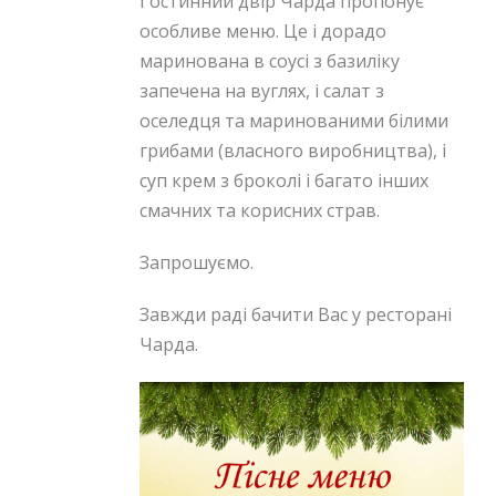
Гостинний двір Чарда пропонує
особливе меню. Це і дорадо
маринована в соусі з базиліку
запечена на вуглях, і салат з
оселедця та маринованими білими
грибами (власного виробництва), і
суп крем з броколі і багато інших
смачних та корисних страв.
Запрошуємо.
Завжди раді бачити Вас у ресторані
Чарда.