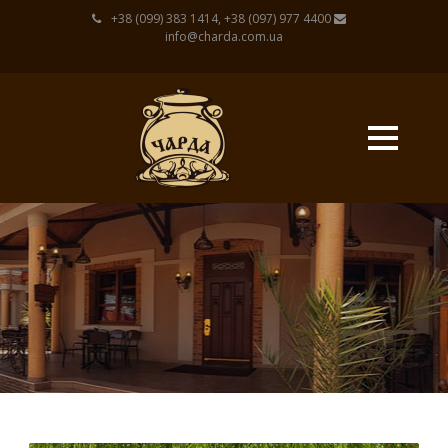
+38 (099) 383 1414, +38 (097) 977 4400
info@charda.com.ua