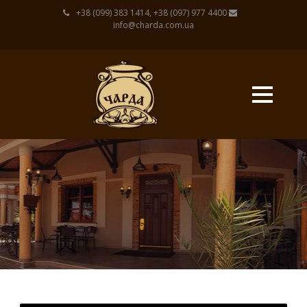
+38 (099) 383 1414, +38 (097) 977 4400
info@charda.com.ua