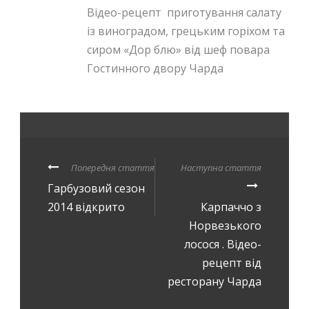
Відео-рецепт приготування салату
із виноградом, грецьким горіхом та
сиром «Дор блю» від шеф повара
Гостинного двору Чарда
Попередня стаття
Наступна стаття
Гарбузовий сезон
2014 відкрито
Карпаччо з
Норвезького
лосося . Відео-
рецепт від
ресторану Чарда