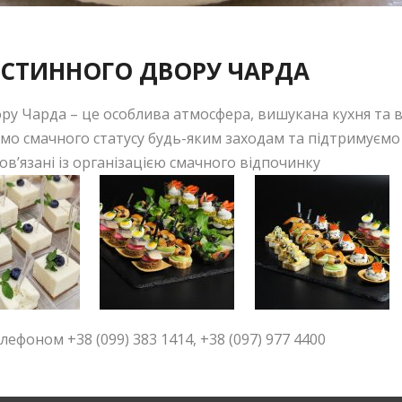
ГОСТИННОГО ДВОРУ ЧАРДА
ру Чарда – це особлива атмосфера, вишукана кухня та в
мо смачного статусу будь-яким заходам та підтримуємо 
повʼязані із організацією смачного відпочинку
телефоном
+38 (099) 383 1414, +38 (097) 977 4400