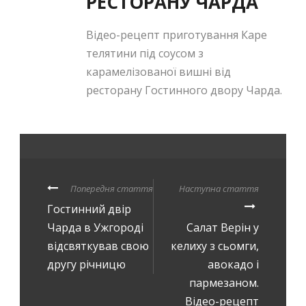
РЕСТОРАНУ ЧАРДА
Відео-рецепт приготування Каре
телятини під соусом з
карамелізованої вишні від
ресторану Гостинного двору Чарда.
Попередня стаття
Наступна стаття
Гостинний двір
Чарда в Ужгороді
Салат Верін у
відсвяткував свою
келиху з сьомги,
другу річницю
авокадо і
пармезаном.
Відео-рецепт