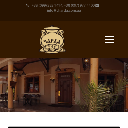
+38 (099) 383 1414, +38 (097) 977 4400
info@charda.com.ua