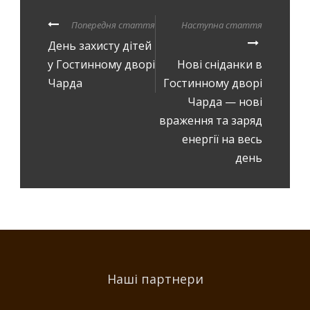
Попередня стаття
Наступна стаття
День захисту дітей
у Гостинному дворі
Нові сніданки в
Чарда
Гостинному дворі
Чарда — нові
враження та заряд
енергії на весь
день
Наші партнери