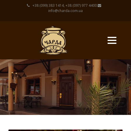
+38 (099) 383 1414, +38 (097) 977 4400
info@charda.com.ua