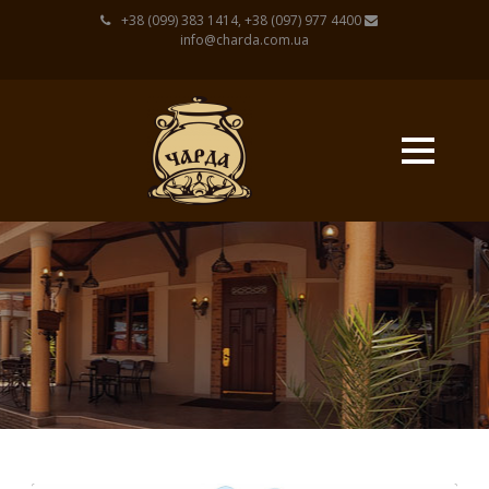
+38 (099) 383 1414, +38 (097) 977 4400
info@charda.com.ua