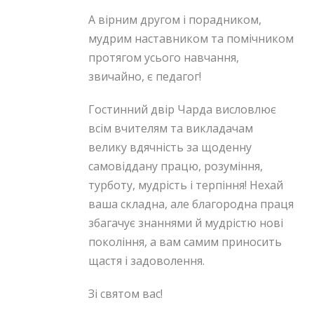
А вірним другом і порадником,
мудрим наставником та помічником
протягом усього навчання,
звичайно, є педагог!
Гостинний двір Чарда висловлює
всім вчителям та викладачам
велику вдячність за щоденну
самовіддану працю, розуміння,
турботу, мудрість і терпіння! Нехай
ваша складна, але благородна праця
збагачує знаннями й мудрістю нові
покоління, а вам самим приносить
щастя і задоволення.
Зі святом вас!