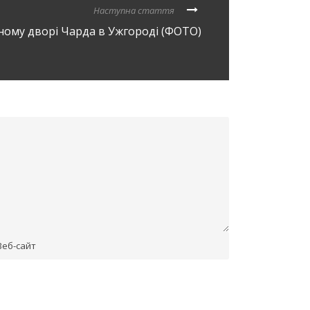
Наступна стаття
нному дворі Чарда в Ужгороді (ФОТО)