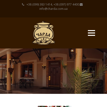
+38 (099) 383 1414, +38 (097) 977 4400
info@charda.com.ua