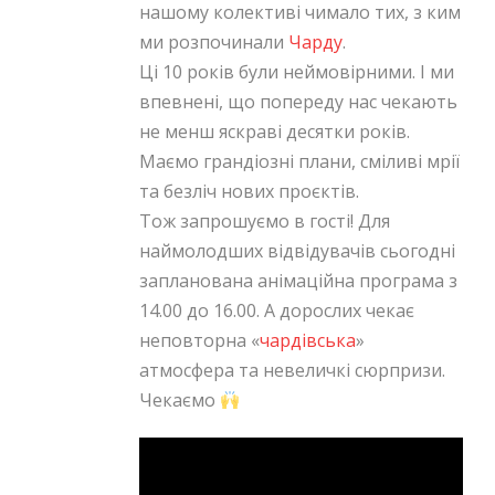
нашому колективі чимало тих, з ким
ми розпочинали
Чарду
.
Ці 10 років були неймовірними. І ми
впевнені, що попереду нас чекають
не менш яскраві десятки років.
Маємо грандіозні плани, сміливі мрії
та безліч нових проєктів.
Тож запрошуємо в гості! Для
наймолодших відвідувачів сьогодні
запланована анімаційна програма з
14.00 до 16.00. А дорослих чекає
неповторна «
чардівська
»
атмосфера та невеличкі сюрпризи.
Чекаємо