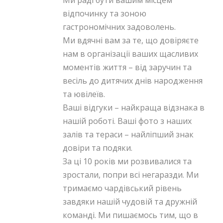
Ми раді бути вашим місцем
відпочинку та зоною
гастрономічних задоволень.
Ми вдячні вам за те, що довіряєте
нам в організації ваших щасливих
моментів життя – від заручин та
весіль до дитячих днів народження
та ювілеїв.
Ваші відгуки – найкраща відзнака в
нашій роботі. Ваші фото з наших
залів та тераси – найліпший знак
довіри та подяки.
За ці 10 років ми розвивалися та
зростали, попри всі негаразди. Ми
тримаємо чардівський рівень
завдяки нашій чудовій та дружній
команді. Ми пишаємось тим, що в