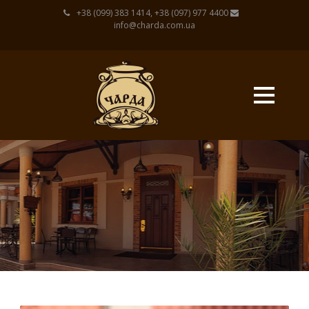
+38 (099) 383 1414, +38 (097) 977 4400
info@charda.com.ua