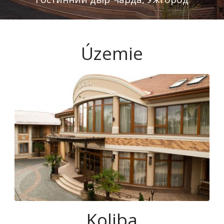
Slovenčina
Územie
Koliba