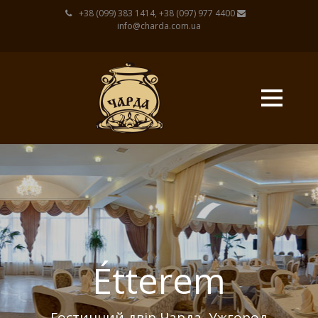
+38 (099) 383 1414, +38 (097) 977 4400
info@charda.com.ua
Étterem
Magyar
Гостинний двір Чарда, Ужгород